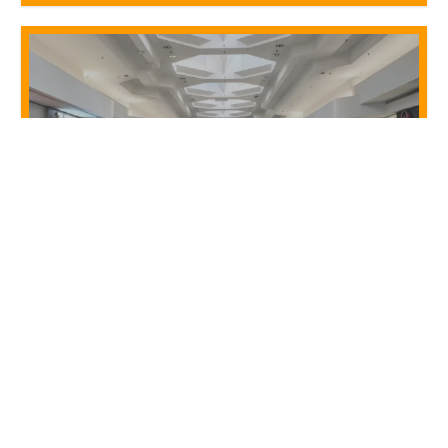
اثنان من أفضل المولات في أمريكا يقعان في
ضواحي شيكاغو – حسب تصنيف جديد
أغسطس 24, 2025
متاهة دوّار الشمس في جنوب إلينوي: رحلة