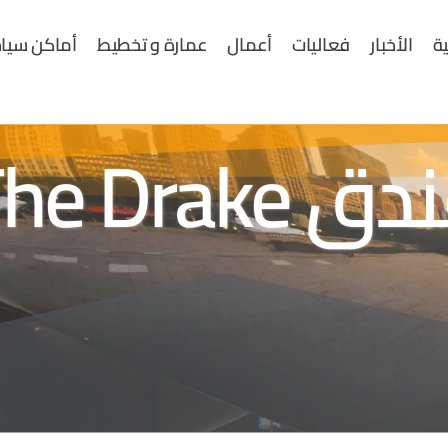
ية
الأخبار
فعاليات
أعمال
عمارة و تخطيط
أماكن سياح
ق The Drake