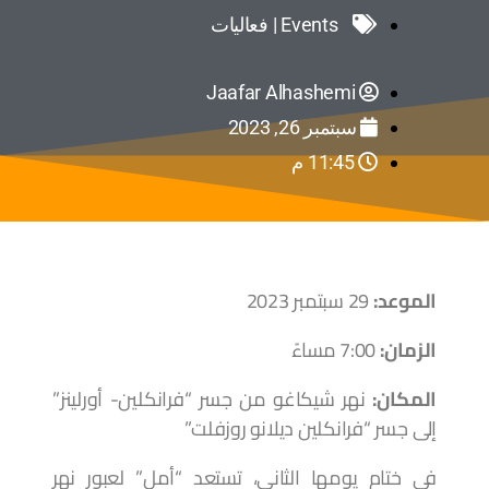
Events | فعاليات
Jaafar Alhashemi
سبتمبر 26, 2023
11:45 م
الموعد:
29 سبتمبر 2023
الزمان:
7:00 مساءً
المكان:
نهر شيكاغو من جسر “فرانكلين- أورلينز”
إلى جسر “فرانكلين ديلانو روزفلت”
في ختام يومها الثاني، تستعد “أمل” لعبور نهر