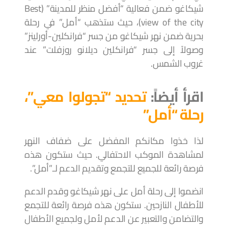
شيكاغو ضمن فعالية “أفضل منظر للمدينة” (Best
view of the city)، حيث ستذهب “أمل” في رحلة
بحرية ضمن نهر شيكاغو من جسر “فرانكلين-أورلينز”
وصولاً إلى جسر “فرانكلين ديلانو روزفلت” عند
غروب الشمس.
اقرأ أيضاً:
تحديد “تجولوا معي”،
رحلة “أمل”
لذا خذوا مكانكم المفضل على ضفاف النهر
لمشاهدة الموكب الاحتفالي. حيث ستكون هذه
فرصة رائعة للجميع للتجمع وتقديم الدعم لـ”أمل”.
انضموا إلى رحلة أمل على نهر شيكاغو وقدم الدعم
للأطفال النازحين. ستكون هذه فرصة رائعة للتجمع
والتضامن والتعبير عن الدعم لأمل ولجميع الأطفال