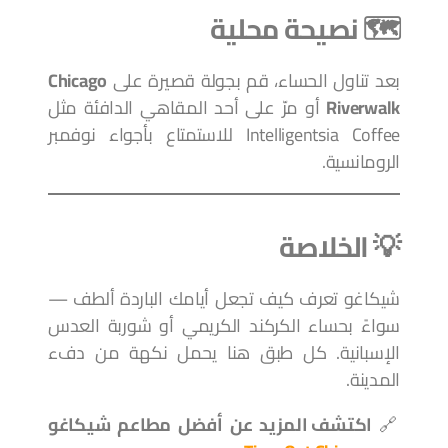
🗺️ نصيحة محلية
بعد تناول الحساء، قم بجولة قصيرة على
Chicago
Riverwalk
أو مرّ على أحد المقاهي الدافئة مثل
Intelligentsia Coffee للاستمتاع بأجواء نوفمبر
الرومانسية.
💡 الخلاصة
شيكاغو تعرف كيف تجعل أيامك الباردة ألطف —
سواءً بحساء الكركند الكريمي أو شوربة العدس
الإسبانية. كل طبق هنا يحمل نكهة من دفء
المدينة.
🔗
اكتشف المزيد عن أفضل مطاعم شيكاغو