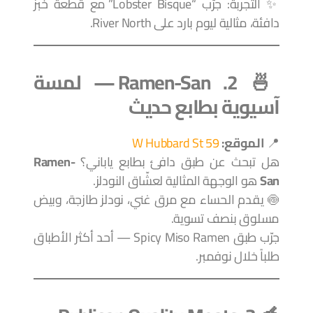
✨ التجربة: جرّب “Lobster Bisque” مع قطعة خبز
دافئة، مثالية ليوم بارد على River North.
🍜 2. Ramen-San — لمسة
آسيوية بطابع حديث
📍
الموقع:
59 W Hubbard St
هل تبحث عن طبق دافئ بطابع ياباني؟
Ramen-
San
هو الوجهة المثالية لعشّاق النودلز.
🍥 يقدم الحساء مع مرق غني، نودلز طازجة، وبيض
مسلوق بنصف تسوية.
جرّب طبق Spicy Miso Ramen — أحد أكثر الأطباق
طلباً خلال نوفمبر.