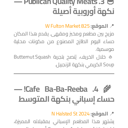
🥣 3. Publican Quality Meats —
نكهة أوروبية أصيلة
📍
الموقع:
825 W Fulton Market
مزيج بين مطعم ومخبز ومقهى. يقدم هذا المكان
حساء اليوم الطازج المصنوع من مكونات محلية
موسمية.
🧄 خلال الخريف، يُنصح بتجربة Butternut Squash
Soup الكريمي بنكهة الزنجبيل.
🌾 4. Cafe Ba-Ba-Reeba! —
حساء إسباني بنكهة المتوسط
📍
الموقع:
2024 N Halsted St
يشتهر هذا المطعم الإسباني بمقبلاته المميزة،