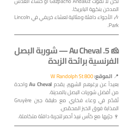
لكن لا تفوّت Gazpacho Andaluz أو حساء العدس
المدخن بنكهة البابريكا.
🎶 الأجواء دافئة ومثالية لعشاء خريفي في Lincoln
Park.
🧀 5. Au Cheval — شوربة البصل
الفرنسية برائحة الزبدة
📍
الموقع:
800 W Randolph St
بعيداً عن برغرهم الشهير، يقدم
Au Cheval
واحدة
من أفضل شوربات البصل بالمدينة.
تُقدّم في وعاء فخاري مع طبقة جبن Gruyère
المذابة فوق الخبز المحمّص.
🍷 جرّبها مع كأس نبيذ أحمر لتجربة دافئة متكاملة.