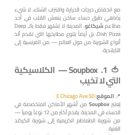
مع انخفاض درجات الحرارة واقتراب الشتاء، لا شيء
يضاهي طبق حساء ساخن ينعش القلب في أحد
مطاعم
شيكاغو
. المدينة لا تشتهر فقط بالـ Deep
Dish Pizza، بل أيضاً بتنوع مطابخها التي تقدم ألذ
أنواع الشوربة من حول العالم — من الفرنسية إلى
التايلندية.
🍅 1. Soupbox — الكلاسيكية
التي لا تخيب
📍
الموقع:
50 E Chicago Ave
يُعتبر
Soupbox
من أشهر الأماكن المتخصصة في
الحساء في المدينة. يقدم أكثر من 12 نوعاً يومياً —
من شوربة الطماطم الكريمية إلى شوربة الكركند
الغنية.