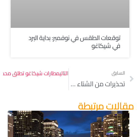
توقعات الطقس في نوفمبر: بداية البرد
في شيكاغو
السابق
التالي
مطارات شيكاغو تطلق محطات “
تحذيرات من الشتاء مستمرة لمنطقة شيكاغو الكبرى Chicago بسبب تساقط كثيف للثلوج
مقالات مرتبطة