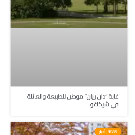
غابة “دان ريان” موطن للطبيعة والعائلة
في شيكاغو
NEWS | أخبار