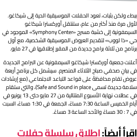
بطء ولكن بثبات، تعود الحفلات الموسيقية الحية إلى شيكاغو.
أول مرة منذ أكثر من عام، ستنتقل أوركسترا شيكاغو
السيمفونية إلى خشبة مسرح «Symphony Center» الموجود في
ي «ذا لووب» لتقديم العروض الموسيقية الشخصية، مع أول
رنامج من ثلاثة برامج جديدة من المقرر إطلاقها في 27 مايو.
علنت جمعية أوركسترا شيكاغو السيمفونية عن البرامج الجديدة
ي بيانٍ صحفي صباح الثلاثاء المنصرم. سيشمل كل برنامج أربعة
روض تقام محافظةً على قواعد التباعد الاجتماعي (مع إرشادات
سلامة جديدة تسمى Safe and Sound in place)، والتي ستقام
في عطلات نهاية الأسبوع المتتالية من 27 مايو حتى 13 يونيو في
أيام الخميس الساعة 7:30 مساءً، الجمعة في 1:30 مساءً، السبت
: 30 مساءً والأحد الساعة 3 مساءً.
قرأ أيضاً:
إطلاق سلسلة حفلات