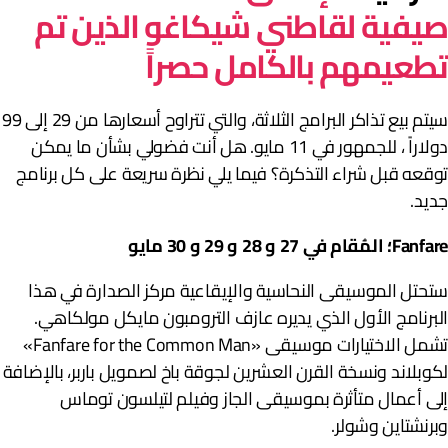
يفية لقاطني شيكاغو الذين تم
طعيمهم بالكامل حصراً
سيتم بيع تذاكر البرامج الثلاثة، والتي تتراوح أسعارها من 29 إلى 99
دولاراً ، للجمهور في 11 مايو. هل أنت فضولي بشأن ما يمكن
وقعه قبل شراء التذكرة؟ فيما يلي نظرة سريعة على كل برنامج
ديد.
Fanf؛ المُقام في 27 و 28 و 29 و 30 مايو
تحتل الموسيقى النحاسية والإيقاعية مركز الصدارة في هذا
لبرنامج الأول الذي يديره عازف الترومبون مايكل مولكاهي.
تشمل الاختيارات موسيقى «Fanfare for the Common Man»
كوبلاند ونسخة القرن العشرين لجوقة باخ لصمويل باربر، بالإضافة
لى أعمال متأثرة بموسيقى الجاز وفيلم لتيلسون توماس
برنشتاين وشولر.