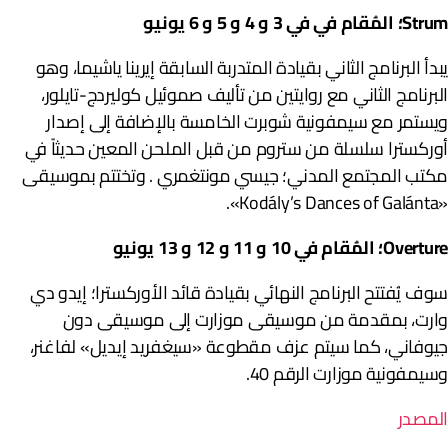
St؛ المُقام في في 3 و 4 و 5 و 6 يونيو
بدأ البرنامج الثاني بقيادة المتدربة السابقة إيرينا ياشيما، وهو
لبرنامج الثاني مع روايتين من تأليف صموئيل كوليردج-تايلور،
يستمر مع سيمفونية شوبرت الخامسة بالإضافة إلى إصدار
وركسترا سلسلة من ستروم من قبل الملحن المعين حديثاً في
كتب المجتمع المدني؛ جيسي مونتغمري . وتختتم بموسيقى
«Kodály’s Dances of 
Overt؛ المُقام في 10 و 11 و 12 و 13 يونيو
وف يُفتتح البرنامج النهائي بقيادة قائد الأوركسترا؛ إيدو دي
ارت، بمقدمة من موسيقى موزارت إلى موسيقى دون
يوفاني، كما سيتم عزف مقطوعة «سيغفريد إيديل» لفاغنر،
سيمفونية موزارت الرقم 40.
لمصدر