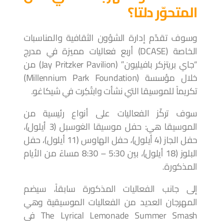
المتحوّر دلتا؟
وسوف تقدّم إدارة الشؤون الثقافية والمناسبات
الخاصة (DCASE) أربع فعاليات مميزة في مدرج
“جاي بريتزكر بافيليون” (Jay Pritzker Pavilion) من
خلال مؤسسة (Millennium Park Foundation)
تكريماً للموسيقا التي نشأت وابتُكِرت في شيكاغو.
سوف تركّز الفعاليات على أنواع رئيسية من
الموسيقا هي: حفل موسيقا الغوسبل (3 أيلول)،
حفل الجاز (4 أيلول)، حفل الهاوس (11 أيلول)، حفل
البلوز (18 أيلول)، بين 5:30 – 8:30 مساءً من الأيام
المذكورة.
إلى جانب الفعاليات المذكورة سابقاً، سيضم
المهرجان العديد من الفعاليات الموسيقية وهي
The Lyrical Lemonade Summer Smash في