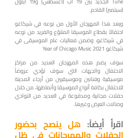
Tune الجديد بين 19 آب (أغسطس) و19 أيلول
(سبتمبر) القادم.
ويعد هذا المهرجان الأول من نوعه في شيكاغو
احتفالاً بقطاع الموسيقا المتنوّع والفريد من نوعه
في شيكاغو، وضمن فعاليات عام الموسيقى في
شيكاغو 2021 Year of Chicago Music
سوف يضم هذه المهرجان العديد من مراكز
الاحتفال والجهات التي سوف تؤدي عروضاً
موسيقية وفنانين وموسيقيين من أرجاء المدينة
للاحتفال بكافة أنواع الموسيقا وأنماطها، من خلال
حفلات مجانية ومدفوعة في العديد من النوادي
وصالات العرض وغيرها.
اقرأ أيضاً:
هل ينصح بحضور
الحفلات والمهرجانات في ظل