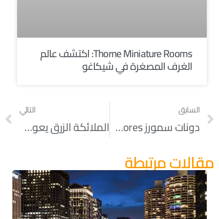
Thorne Miniature Rooms: اكتشف عالم
الغرف المصغرة في شيكاغو
السابق
التالي
دونات سمورز S’mores احتفالاً بيوم السمورز الوطني
الملائكة الزرق يعودو إلى سماء شيكاغو
مقالات مرتبطة