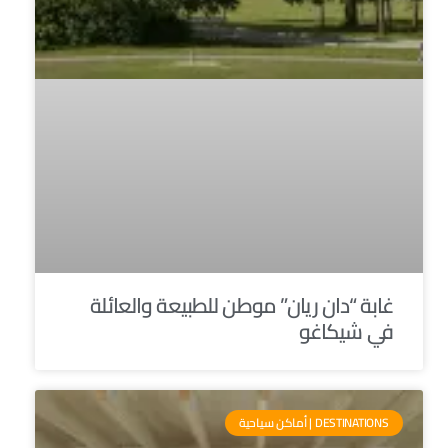
غابة “دان ريان” موطن للطبيعة والعائلة
في شيكاغو
DESTINATIONS | أماكن سياحية