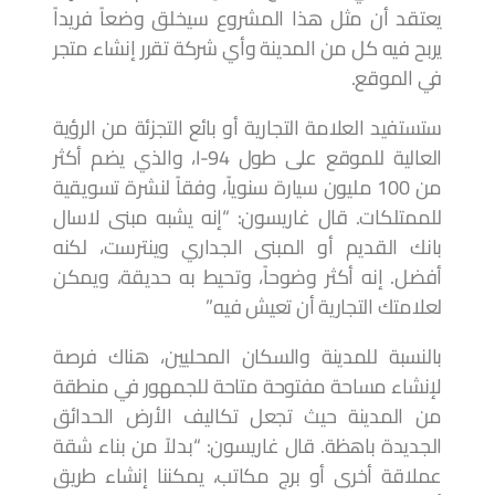
يعتقد أن مثل هذا المشروع سيخلق وضعاً فريداً
يربح فيه كل من المدينة وأي شركة تقرر إنشاء متجر
في الموقع.
ستستفيد العلامة التجارية أو بائع التجزئة من الرؤية
العالية للموقع على طول I-94، والذي يضم أكثر
من 100 مليون سيارة سنوياً، وفقاً لنشرة تسويقية
للممتلكات. قال غاريسون: “إنه يشبه مبنى لاسال
بانك القديم أو المبنى الجداري وينترست، لكنه
أفضل. إنه أكثر وضوحاً، وتحيط به حديقة، ويمكن
لعلامتك التجارية أن تعيش فيه.”
بالنسبة للمدينة والسكان المحليين، هناك فرصة
لإنشاء مساحة مفتوحة متاحة للجمهور في منطقة
من المدينة حيث تجعل تكاليف الأرض الحدائق
الجديدة باهظة. قال غاريسون: “بدلاً من بناء شقة
عملاقة أخرى أو برج مكاتب، يمكننا إنشاء طريق