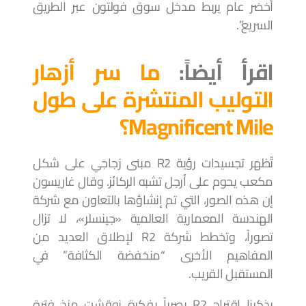
أخضر عام يربط مدخل سوق فولتون عبر الطريق
السريع”.
اقرأ أيضاً:
ما سر أزهار
التوليب المنتشرة على طول
Magnificent Mile؟
تُظهر تجسيدات رؤية R2 مبنى زجاجي على شكل
مكعب يحوم على أرجل تشبه الركائز. وقال غاريسون
إن هذه الصور، التي تم إنشاؤها بالتعاون مع شركة
الهندسة المعمارية العالمية «جينسلر»، لا تزال
تصوراً، وتخطط شركة R2 لإطلاق العديد من
المفاهيم الأخرى “منخفضة الكثافة” في
المستقبل القريب.
يذكرنا اقتراح R2 بصرياً بفكرة نوقشت منذ فترة