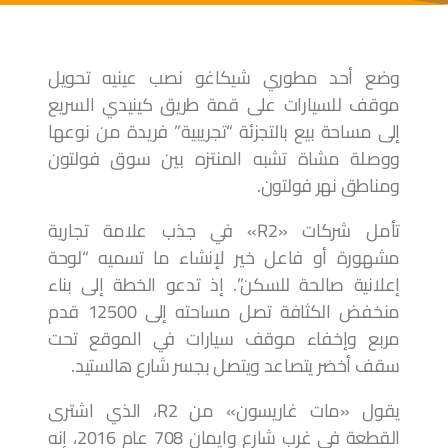
وضع أحد مطوري شيكاغو نصب عينيه تحويل
موقف للسيارات على قمة طريق كينيدي السريع
إلى مساحة بيع بالتجزئة “تجريبية” فريدة من نوعها
ووصلة مشاة تشبه المنتزه بين سوق فولتون
ومناطق نهر فولتون.
تأمل شركات «R2» في جذب علامة تجارية
مشهورة أو فاعل خير لإنشاء ما تسميه “لوحة
إعلانية صالحة للسكن”. إذ تدعو الخطة إلى بناء
منخفض الكثافة تصل مساحته إلى 12500 قدم
مربع وإخفاء موقف سيارات في الموقع تحت
سقف أخضر يتصاعد ويتصل بجسر شارع هالستيد.
يقول «مات غاريسون» من R2، الذي اشترى
القطعة في غرب شارع وايمان 708 عام 2016، إنه