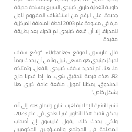
طويلة لتغطية طريق كينيدي السريع بمساحة حديقة
جديدة. على الرغم من استكشاف المفهوم لأول
مرة في مسودة عام 2003 لخطة المنطقة المركزية
للمدينة، إلا أن قبعة كينيدي لم تتحرك بعد بطريقة
مفيدة.
قال غاريسون لموقع «Urbanize»: “وضع سقف
لمركز كينيدي هو مسعى نبيل ونأمل أن يحدث يوماً
ما. هنا، تم تحديد سقف كينيدي بالفعل، وتمتلكه
R2. هذه فرصة لتحقيق شيء ما. إذا فكرنا خارج
الصندوق، يمكننا تمويل منفعة عامة كبرى هنا
بشكل خاص.”
تشير النشرة الإعلانية لغرب شارع وايمان 708 إلى أنه
يمكن تنفيذ هذا التطوير غير العادي في عام 2023.
ولكي يحدث ذلك، يقول غاريسون إن أصحاب
المصلحة في المجتمع والمسؤولين الحكوميين