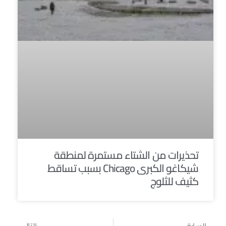
تحذيرات من الشتاء مستمرة لمنطقة
شيكاغو الكبرى Chicago بسبب تساقط
كثيف للثلوج
السابق
التالي