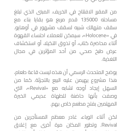
من المقرر الافتتاح في الخريف. المبنى الذي تبلغ
مساحته 135000 قدم مربع هو بقايا بناء مع
سقف متهالك شبيه لسقف مشهور في أوهايو.
في «Holocene»، سيمكن للعملاء احتساء القهوة
أثناء محاضرة كتاب، أو تذوق التكيلا، أو استكشاف
عرض طبخ صحي من أحد المؤثرين في مجال
التغذية.
يوضح المتحدث الرسمي أن هذه ليست قاعة طعام،
هذا مشروع يهيمن عليه البيع بالتجزئة. كما من
السهل إيجاد أوجه تشابه مع «Revival»، التي
وصفت بأنها حاضنة للطهاة عديمي الخبرة
المهتمين بفتح مطعم خاص بهم.
لكن أثناء الوباء، غادر معظم المستأجرين من
Revival. وتطور المكان مرة أخرى مع إغلاق