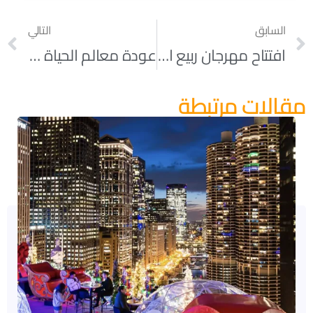
السابق
التالي
افتتاح مهرجان ربيع التوليب يوم الجمعة في مزرعة «ريتشاردسون»
عودة معالم الحياة الطبيعية تدريجياً مع عودة «Medieval Times» و «Six Flags»
مقالات مرتبطة