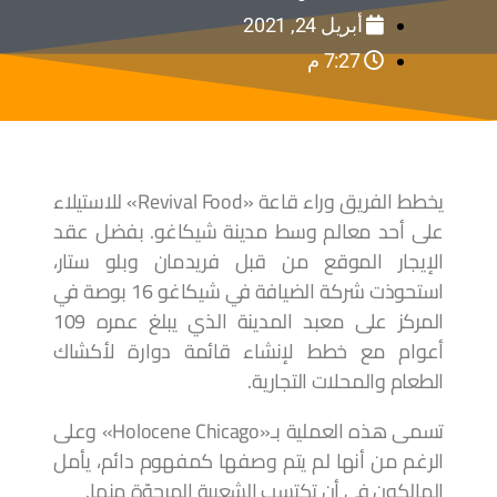
أبريل 24, 2021
7:27 م
يخطط الفريق وراء قاعة «Revival Food» للاستيلاء
على أحد معالم وسط مدينة شيكاغو. بفضل عقد
الإيجار الموقع من قبل فريدمان وبلو ستار،
استحوذت شركة الضيافة في شيكاغو 16 بوصة في
المركز على معبد المدينة الذي يبلغ عمره 109
أعوام مع خطط لإنشاء قائمة دوارة لأكشاك
الطعام والمحلات التجارية.
تسمى هذه العملية بـ«Holocene Chicago» وعلى
الرغم من أنها لم يتم وصفها كمفهوم دائم، يأمل
المالكون في أن تكتسب الشعبية المرجوّة منها.