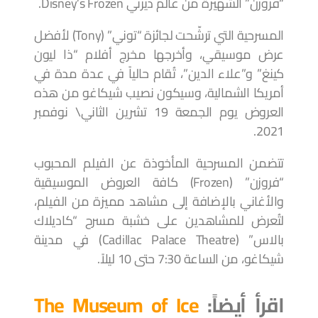
“فروزن” الشهيرة من عالم ديزني Disney’s Frozen.
المسرحية التي ترشّحت لجائزة “توني” (Tony) لأفضل
عرض موسيقي، وأخرجها مخرج أفلام “ذا ليون
كينغ” و”علاء الدين”، تُقام حالياً في عدة مدة في
أمريكا الشمالية، وسيكون نصيب شيكاغو من هذه
العروض يوم الجمعة 19 تشرين الثاني\ نوفمبر
2021.
تتضمن المسرحية المأخوذة عن الفيلم المحبوب
“فروزن” (Frozen) كافة العروض الموسيقية
والأغاني بالإضافة إلى مشاهد مميزة من الفيلم،
لتُعرض للمشاهدين على خشبة مسرح “كاديلاك
بالاس” (Cadillac Palace Theatre) في مدينة
شيكاغو، من الساعة 7:30 حتى 10 ليلاً.
اقرأ أيضاً:
The Museum of Ice