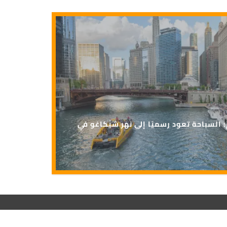
رة منذ 100 عام: السباحة تعود رسميًا إلى نهر شيكاغو في