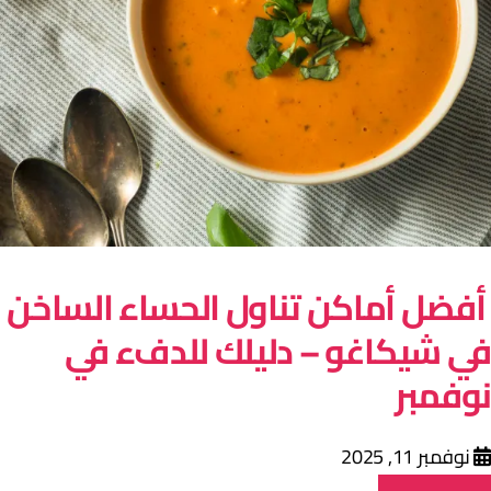
فضل أماكن تناول الحساء الساخن
ي شيكاغو – دليلك للدفء في
وفمبر
نوفمبر 11, 2025