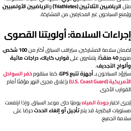
ثل
الرياضيين الثلاثيين (Triathletes)
و
الرياضيين الأولمبيين
،
يُمنع السباحون غير المحترفين من المشاركة.
جراءات السلامة: أولويتنا القصوى
ضمان سلامة المشاركين، سيُراقب السباق أكثر من
100 شخص
،
نهم
40 منقذًا
، ينتشرون على
قوارب كاياك، دراجات مائية،
ألواح التجديف
.
يُزوَّد السباحون بـ
أجهزة تتبع GPS
، كما ستقوم
خفر السواحل
أمريكية (U.S. Coast Guard)
بإغلاق مجرى النهر مؤقتًا أمام
لقوارب الأخرى.
ُجرى اختبار
جودة المياه
يوميًا حتى موعد السباق. وإذا ارتفعت
ستويات البكتيريا، قد يتم
تأجيل أو إلغاء الحدث
حرصًا على
لامة الجميع.