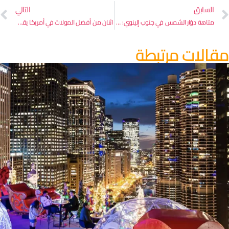
السابق
التالي
متاهة دوّار الشمس في جنوب إلينوي: رحلة صيفية مثالية من شيكاغو
اثنان من أفضل المولات في أمريكا يقعان في ضواحي شيكاغو – حسب تصنيف جديد
قالات مرتبطة