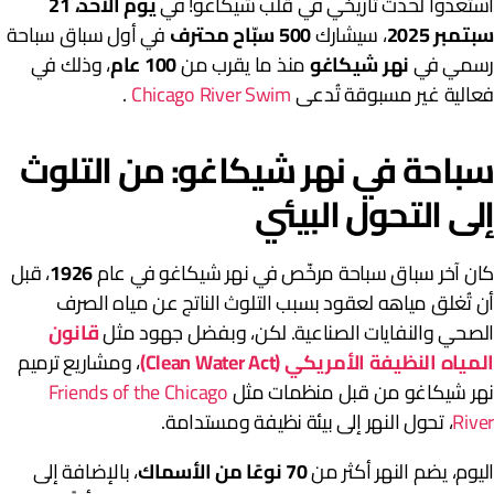
ستعدوا لحدث تاريخي في قلب شيكاغو! في
يوم الأحد، 21
بتمبر 2025
، سيشارك
500 سبّاح محترف
في أول سباق سباحة
سمي في
نهر شيكاغو
منذ ما يقرب من
100 عام
، وذلك في
عالية غير مسبوقة تُدعى
Chicago River Swim
.
باحة في نهر شيكاغو: من التلوث
لى التحول البيئي
ان آخر سباق سباحة مرخّص في نهر شيكاغو في عام
1926
، قبل
ن تُغلق مياهه لعقود بسبب التلوث الناتج عن مياه الصرف
لصحي والنفايات الصناعية. لكن، وبفضل جهود مثل
قانون
لمياه النظيفة الأمريكي (Clean Water Act)
، ومشاريع ترميم
هر شيكاغو من قبل منظمات مثل
Friends of the Chicago
Rive
، تحول النهر إلى بيئة نظيفة ومستدامة.
ليوم، يضم النهر أكثر من
70 نوعًا من الأسماك
، بالإضافة إلى