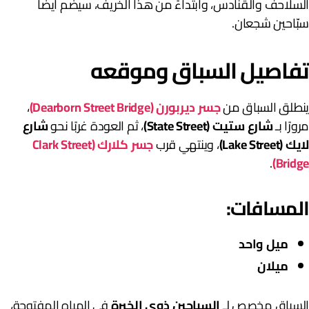
لسلاحف والقنادس، وابتداءً من هذا الخريف، سيضم أيضًا
بّاحين شجعان.
فاصيل السباق وموقعه
نطلق السباق من
جسر ديربورن (Dearborn Street Bridge)
،
رورًا بـ
شارع ستيت (State Street)
، ثم العودة غربًا نحو
شارع
يك (Lake Street)
، وينتهي قرب
جسر كلارك (Clark Street
.
Bridge
لمسافات:
ميل واحد
ميلان
لسباق مخصص لـ
السباحين ذوي الخبرة
في المياه المفتوحة،