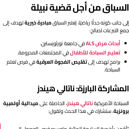
لسباق من أجل قضية نبيلة
لى جانب كونه حدثًا رياضيًا، يُعتبر السباق
مبادرة خيرية
تهدف إلى
مع التبرعات لصالح:
أبحاث مرض ALS
في جامعة نورثويسترن.
تعليم السباحة للأطفال
في المجتمعات المحرومة.
برامج تهدف إلى
تقليص الفجوة العرقية
في فرص تعلم
السباحة.
لمشاركة البارزة: ناتالي هيندز
لسباحة الأمريكية
ناتالي هيندز
، الحاصلة على
ميدالية أولمبية
رونزية
، ستشارك في هذا الحدث وتقول:
أؤمن بأهمية السلامة المائية، وتوسيع فرص الوصول إلى