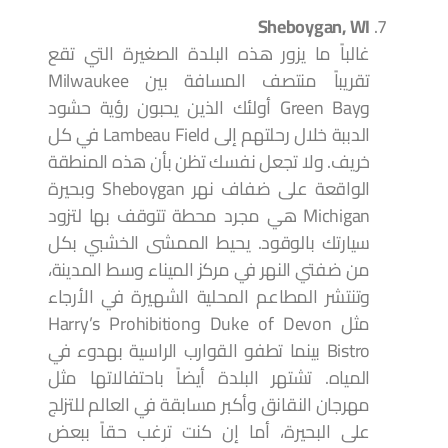
Sheboygan, WI
غالباً ما يزور هذه البلدة الصغيرة التي تقع
تقريباً منتصف المسافة بين Milwaukee
وGreen Bay أولئك الذين يحبون رؤية حشود
الدببة خلال رحلتهم إلى Lambeau Field في كل
خريف. ولا تجعل نفسك تظن بأن هذه المنطقة
الواقعة على ضفاف نهر Sheboygan وبحيرة
Michigan هي مجرد محطة تتوقف بها لتزود
سيارتك بالوقود. يحيط الممشى الخشبي بكل
من ضفتي النهر في مركز الميناء وسط المدينة،
وتنتشر المطاعم المحلية الشهيرة في الأرجاء
مثل Duke of Devon وHarry’s Prohibition
Bistro بينما تطفو القوارب الراسية بهدوء في
المياه. تشتهر البلدة أيضاً باحتفالاتها مثل
مهرجان النقانق وأكبر مسابقة في العالم للتزلج
على البحيرة، أما إن كنت ترغب حقاً ببعض