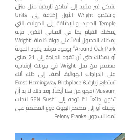
بشكل غير مقيد إلى أماكن تاريخية مثل منزل
واستديو Wright الأول إضافة إلى Unity
Temple الجديد. وبالإضافة إلى الجولات التي
يمكنك القيام بها في المباني الأخرى فإنه
يمكنك الحصول أيضاً على جولة كاملة “Wright
Around Oak Park” بوجود مرشد يقود الجولة
أو يمكنك حتى أن تقود الدراجة إلى 21 مبنى
مصمم من قبل Wright في جولات إرشادية
على الدراجات الهوائية. أضف إلى ذلك أنك
تستطيع زيارة Ernst Hemingway Birthplace &
Museum (فهو من هنا أيضاً). بعد ذلك لا بد أن
تكون جائعاً لذا توجه إلى SEN Sushi لتجلب
وجبتك أو إلى مطعم الهوت دوغ المصمم على
نمط السجون Felony Franks.