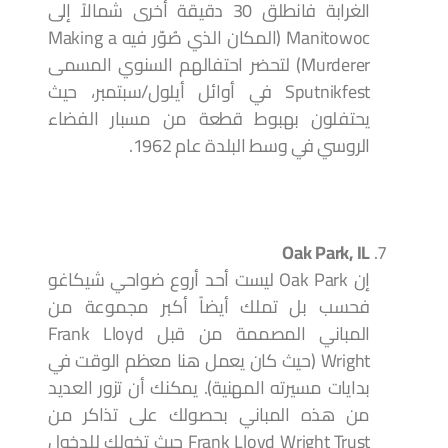
الغرابة فانطلق 30 دقيقة أخرى شمالاً إلى
Manitowoc (المكان الذي صُوّر فيه Making a
Murderer) لتحضر احتفالهم السنوي المسمى
Sputnikfest في أوائل أيلول/سبتمبر، حيث
يحتفلون بهبوط قطعة من مسبار الفضاء
الروسي في وسط البلدة عام 1962.
Oak Park, IL
إن Oak Park ليست أحد أروع ضواحي شيكاغو
فحسب بل تملك أيضاً أكبر مجموعة من
المباني المصممة من قبل Frank Lloyd
Wright (حيث كان يعمل هنا معظم الوقت في
بدايات مسيرته المهنية). يمكنك أن تزور العديد
من هذه المباني بحصولك على تذاكر من
Frank Lloyd Wright Trust حيث تخولك للدخول