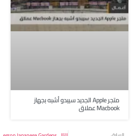
متجر Apple الجديد سيبدو أشبه بجهاز
Macbook عملاق
السابق
التالي
Anderson Japanese Gardens في Rockford: أجمل حديقة في Illinois بحسب تصني