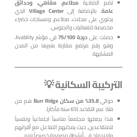
تضم الضاحية
مطاعم، مقاهي، وحدائق
عامة
، بالإضافة إلى
Village Center
الذي
يحتوي على محلات، مطاعم، ومساحات خضراء
مخصصة للفعاليات والجلوس.
حصلت على
درجة 75/100
في مؤشر livability،
وهو رقم مرتفع مقارنة بغيرها من المدن
المشابهة.
التركيبة السكانية 💡
حوالي
35.8% من سكان Burr Ridge
هم من
فئة عمر التقاعد (65 سنة فأكثر).
هذا يجعلها مجتمعاً مناسباً اجتماعياً ونفسياً
للمتقاعدين، حيث يمكنهم التفاعل مع أقرانهم
والاندماج في أنشطة مصممة خصيصاً لهم.