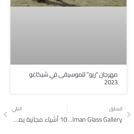
مهرجان “ريو” للموسيقى في شيكاغو
2023
السابق
التالي
L.H. Selman Glass Gallery: رحلة عبر تاريخ فنون الورق الزجاجية
10 أشياء مجانية يمكنك القيام بها في شيكاغو مارس 2025