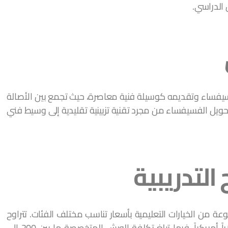
الدراسي.
يفساء وتقديمه كوسيلة فنية معاصرة، حيث تجمع بين الأصالة
ويل الفسيفساء من مجرد تقنية تزيينية تقليدية إلى وسيط فني
التدريبية
ة من الخيارات التعليمية بأسعار تناسب مختلف الفئات. تتراوح
أسعار الدورات القصيرة بين 150 إلى 350 دولاراً أمريكياً، فيما تبلغ تكلفة الورش المتخصصة ما بين 200 إلى