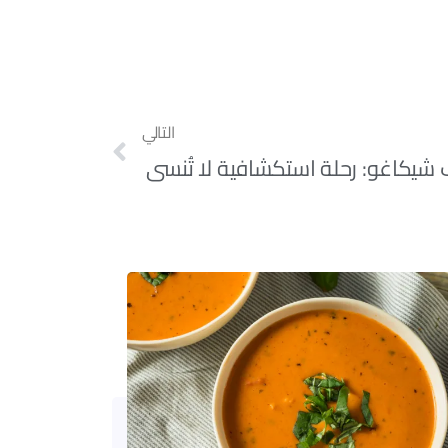
التالي
شيكاغو: رحلة استكشافية لا تُنسى