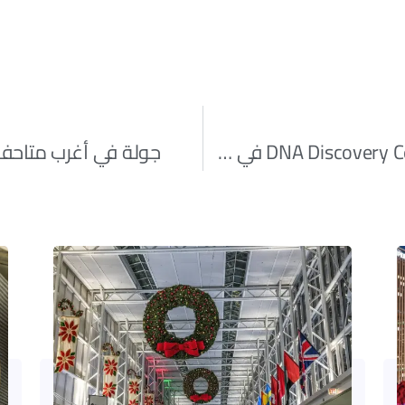
مركز اكتشاف الحمض النووي DNA Discovery Center في شيكاغو: معلم علمي فريد يروي قصة الحياة والتطور
جولة في أغرب متاحف 