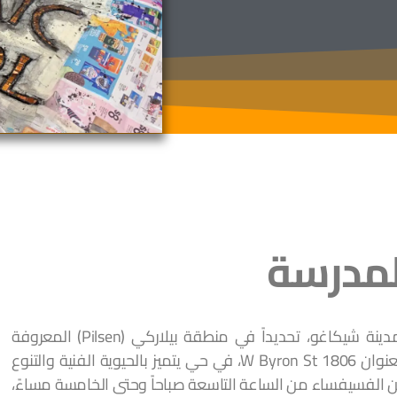
لمدرسة
تقع مدرسة شيكاغو للفسيفساء في قلب مدينة شيكاغو، تحديداً في منطقة بيلاركي (Pilsen) المعروفة
بنشاطها الفني والثقافي. يقع المعهد على العنوان 1806 W Byron St، في حي يتميز بالحيوية الفنية والتنوع
فن الفسيفساء من الساعة التاسعة صباحاً وحتى الخامسة مساءً،