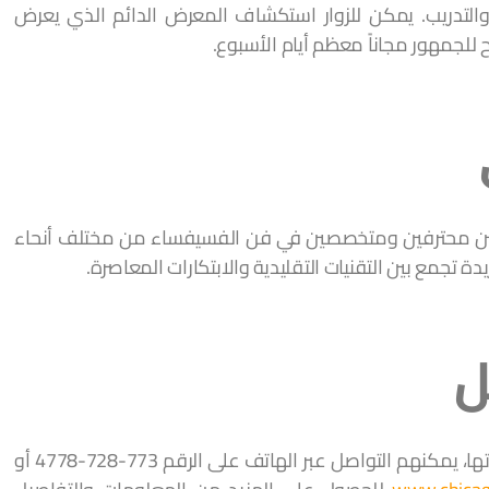
لتدريب. يمكن للزوار استكشاف المعرض الدائم الذي يعرض
 للجمهور مجاناً معظم أيام الأسبوع.
انين محترفين ومتخصصين في فن الفسيفساء من مختلف أنحاء
دة تجمع بين التقنيات التقليدية والابتكارات المعاصرة.
ل
للراغبين في زيارة المدرسة أو التسجيل في دوراتها، يمكنهم التواصل عبر الهاتف على الرقم 773-728-4778 أو