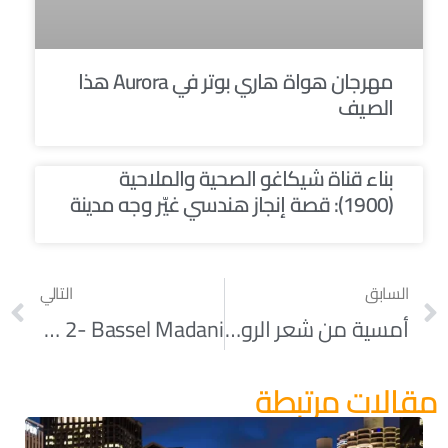
مهرجان هواة هاري بوتر في Aurora هذا
الصيف
بناء قناة شيكاغو الصحية والملاحية
(1900): قصة إنجاز هندسي غيّر وجه مدينة
السابق
التالي
أمسية من شعر الرومي ، الموسيقى الصوفية ، و الرقص الميلوي
Episode 2- Bassel Madani
مقالات مرتبطة