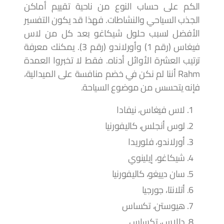
الكم على حساب النوع من ناحية تقييم أماكن
الجذب السياحي والنشاطات. فهذا قد يكون التفسير
الأفضل لسبب حلول شيكاغو بعد كل من لاس
فيغاس (رقم 1) وأورلاندو (رقم 3). يمكنك معرفة
ترتيب العشرة الأوائل أدناه. فقط لا تخبروا العمدة
Rahm أننا لم نكن في خضم منافسة على الميدالية،
فإنه يتحسس من موضوع السياحة.
لاس فيغاس، نيفادا
لوس أنجلس، كاليفورنيا
أورلاندو، فلوريدا
شيكاغو، إيلينوي
سان دييغو، كاليفورنيا
أتلانتا، جورجيا
هيوستن، تكساس
دالاس، تكساس