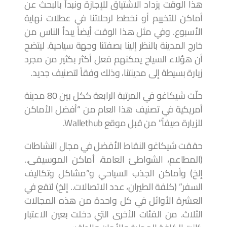
هذا الوقت يزداد الاشتياق للإجازة ونبدأ بالبحث عن
أماكن للتخييم أو نخطط لرحلاتنا في عطلات نهاية
الأسبوع. وفي مثل هذا الوقت أيضاً يبدأ الناس من
خارج المدينة بالنظر إلينا بصفتنا وجهة سياحية. ليتضح
أن هؤلاء السياح يمكنهم فعل أكثر بكثير من مجرد
زيارة بسيطة إلى مدينتنا، وذلك وفقاً لتصنيف جديد.
حلّت شيكاغو في المرتبة الرابعة ككل بين 80 مدينة
أمريكية في تصنيف هذا العام من “أفضل الأماكن
للزيارة صيفاً” من قبل موقع Wallethub.
حققت شيكاغو النقاط الأفضل في مجال النشاطات
(المطاعم، الشواطئ العامة، أماكن الموسيقى..
إلخ) وأماكن الجذب السياحي و”مشاكل وتكاليف
السفر” (كلفة الطيران، عدد الاتصالات.. إلخ) لتقع في
العشرة الأوائل في كل واحدة من هذه المجالات
الثلاث. من الفئات الأخرى التي دخلت بعين الاعتبار