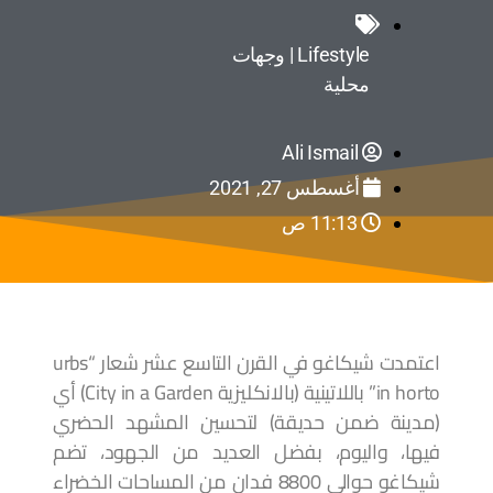
Lifestyle | وجهات
محلية
Ali Ismail
أغسطس 27, 2021
11:13 ص
اعتمدت شيكاغو في القرن التاسع عشر شعار “urbs
in horto” باللاتينية (بالانكليزية City in a Garden) أي
(مدينة ضمن حديقة) لتحسين المشهد الحضري
فيها، واليوم، بفضل العديد من الجهود، تضم
شيكاغو حوالي 8800 فدان من المساحات الخضراء