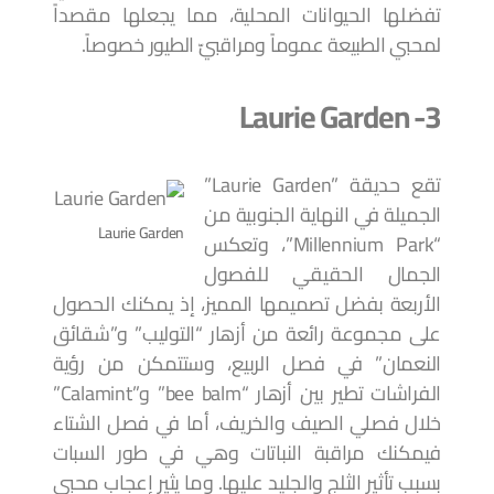
تفضلها الحيوانات المحلية، مما يجعلها مقصداً
لمحبي الطبيعة عموماً ومراقبيّ الطيور خصوصاً.
3- Laurie Garden
تقع حديقة ”Laurie Garden”
الجميلة في النهاية الجنوبية من
Laurie Garden
“Millennium Park”، وتعكس
الجمال الحقيقي للفصول
الأربعة بفضل تصميمها المميز، إذ يمكنك الحصول
على مجموعة رائعة من أزهار “التوليب” و”شقائق
النعمان” في فصل الربيع، وستتمكن من رؤية
الفراشات تطير بين أزهار “bee balm” و”Calamint”
خلال فصلي الصيف والخريف، أما في فصل الشتاء
فيمكنك مراقبة النباتات وهي في طور السبات
بسبب تأثير الثلج والجليد عليها. وما يثير إعجاب محبي