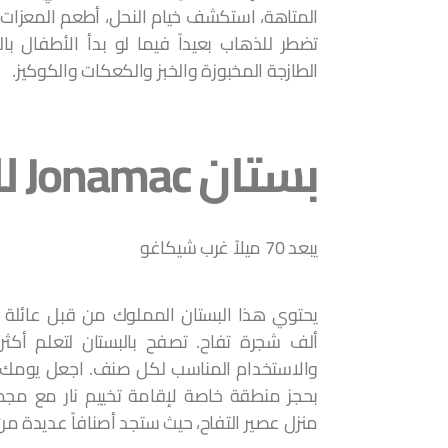
المتاهة، استكشف خيام النحل، أطعم المعزات 
تضطر للذهاب بعيداً فيما لو بدأ الأطفال با
الطازجة المخبوزة والخبز والكعكات والكوكيز.
بستان Jonamac للتفاح
يبعد 70 ميلاً غرب شيكاغو
يحتوي هذا البستان المملوك من قبل عائلة
ألف شجرة تفاح. تصفح بالبستان لتعلم أكثر
والاستخدام المناسب لكل صنف. اجعل يومك هن
بحجز منطقة خاصة لإقامة تخييم نار مع مج
منزل عصير التفاح، حيث ستجد أصنافاً عديدة من 