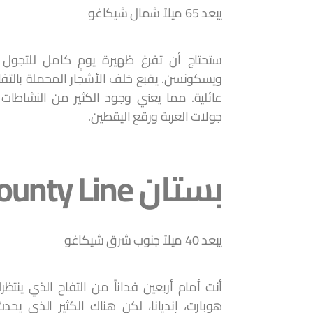
يبعد 65 ميلاً شمال شيكاغو
ستحتاج أن تفرغ ظهيرة يومٍ كامل للتجول 
ويسكونسن. يقبع خلف الأشجار المحملة بالتفاح
عائلية. مما يعني وجود الكثير من النشاطات 
جولات العربة ورقع اليقطين.
بستان County Line
يبعد 40 ميلاً جنوب شرق شيكاغو
أنت أمام أربعين فداناً من التفاح الذي ينتظ
هوبارت، إنديانا، لكن هناك الكثير الذي ي