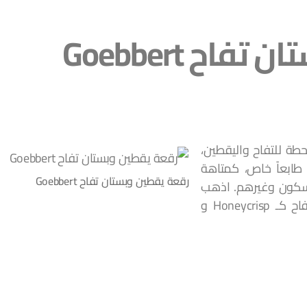
اح Goebbert
موضح في اسمه، يعتبر Goebbert محطة للتفاح واليقطين،
طابعاً خاص، كمتاهة
رقعة يقطين وبستان تفاح Goebbert
مسكون وغيرهم. اذهب
هناك في بداية الموسم لتجد أجود أنواع التفاح كـ Honeycrisp و