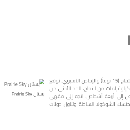
يتخصص هذا البستان الذي يفتح أبوابه نهاراً بالتفاح (15 نوعاً) والإجاص الآسيوي. توقع
لوغرامات من التفاح، الحد الأدنى من
بستان Prairie Sky
 إلى أربعة أشخاص. اتجه إلى مقهى
لاحتساء الشوكولا الساخنة وتناول دونات