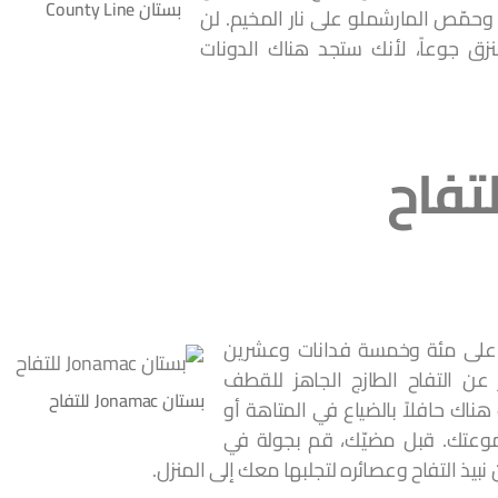
بستان County Line
وحمّص المارشملو على نار المخيم. لن
لنزق جوعاً، لأنك ستجد هناك الدونات
 على مئة وخمسة فدانات وعشرين
 عن التفاح الطازج الجاهز للقطف
بستان Jonamac للتفاح
اك حافلاً بالضياع في المتاهة أو
موعتك. قبل مضيّك، قم بجولة في
نبيذ التفاح وعصائره لتجلبها معك إلى المنزل.