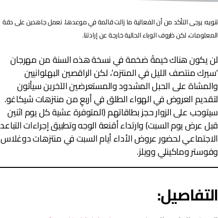
نويه: يرجى التأكد من أن الفعالية ما زالت قائمة في موعدها. نعمل جاهدين على دقة
لمعلومات، لكن ظروف الوباء الحالية خارجة عن إرادتنا.
ن يكون هناك خيمةً ضخمة في نسخة هذه السنة من مهرجان
سيرك منتصف الليل في المنتزه’، لكن الراقصين البهلوانيين
المشاة على الحبل المشدود والمستعرضين الآخرين سيأتون
تقديم العروض في الهواء الطلق في أربعٍ من منتزهات شيكاغو.
يتوجب على الزوار حجز بطاقاتهم (المتوفرة عشية كل يوم اثنين
بل عرض يوم السبت) وارتداء أقنعة الوجه وتطبيق إجراءات التباعد
لاجتماعي لحضور عروض الأداء أيام السبت في منتزهات دوغلاس
فوستر وماكينلي وويلز.
لتفاصيل: