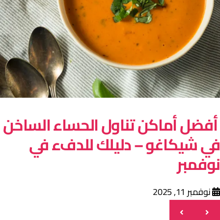
فضل أماكن تناول الحساء الساخن
ي شيكاغو – دليلك للدفء في
وفمبر
نوفمبر 11, 2025