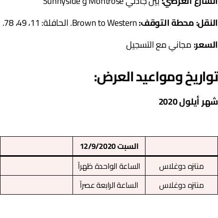
لشارع العرضي:
بين جادتي Montrose و Sunnyside
لنقل: محطة التوقف:
Brown to Western. الحافلة: 11، 49، 78.
لسعر:
مجاني مع التسجيل
واريخ ومواعيد العرض:
هر أيلول 2020
السبت 12/9/2020
منتزه دوغلاس
الساعة الواحدة ظهراً
منتزه دوغلاس
الساعة الرابعة عصراً