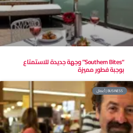
“Southern Bites” وجهة جديدة للاستمتاع
بوجبة فطور مميزة
BUSINESS | أعمال