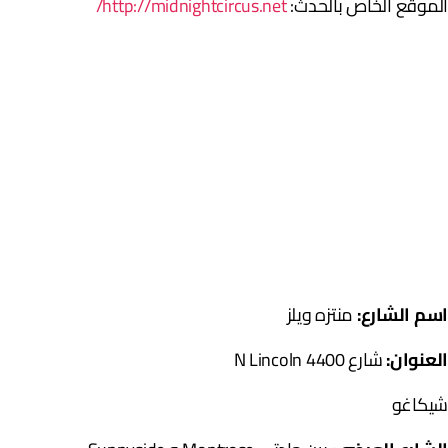
لموقع الخاص بالحدث:
http://midnightcircus.net/
سم الشارع:
منتزه ويلز
لعنوان:
شارع 4400 N Lincoln
يكاغو