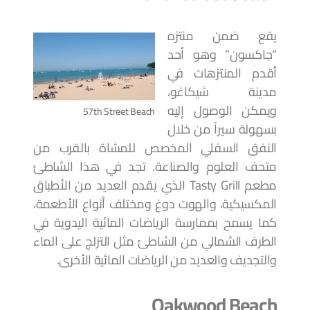
يقع ضمن منتزه
“جاكسون” وهو أحد
أقدم المنتزهات في
مدينة شيكاغو،
ويمكن الوصول إليه
57th Street Beach
بسهولة سيراً من خلال
النفق السفلي المخصص للمشاة بالقرب من
متحف العلوم والصناعة. تجد في هذا الشاطئ
مطعم Tasty Grill الذي يقدم العديد من الأطباق
المكسيكية، والهوت دوغ ومختلف أنواع الأطعمة،
كما يسمح بممارسة الرياضات المائية اليدوية في
الطرف الشمالي من الشاطئ مثل التزلج على الماء
والتجديف والعديد من الرياضات المائية الأخرى.
Oakwood Beach