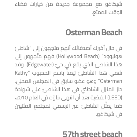
شيكاغو مع مجموعة جديدة من خيارات قضاء
الوقت الممتع.
Osterman Beach
في حال أخبرك أصدقائك أنهم متجهون إلى “شاطئ
هوليوود” (Hollywood Beach) فهم متّجهون إلى
هذا الشاطئ الذي يقع في حيّ (Edgewater)، وقد
سُمي هذا الشاطئ تيمناً باسم المحبوب “Kathy
Osterman” وهو عضو سابق في المجلس المحليّ.
حاز المنزل الشاطئي في هذا الشاطئ على شهادة
(LEED) الفضية بعد أن انتهى بناؤه في العام 2010،
كما يمثّل الشاطئ غير الرسمي لمجتمع المثليين
في شيكاغو.
57th street beach