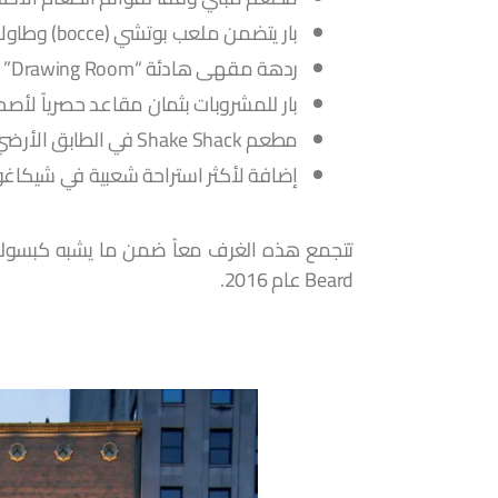
بار يتضمن ملعب بوتشي (bocce) وطاولات ألعاب أخرى يدعى “Game Room”
ردهة مقهى هادئة “Drawing Room”
بار للمشروبات بثمان مقاعد حصرياً لأصحاب التذاك
مطعم Shake Shack في الطابق الأرضي
إضافة لأكثر استراحة شعبية في شيكاغو موج
Beard عام 2016.