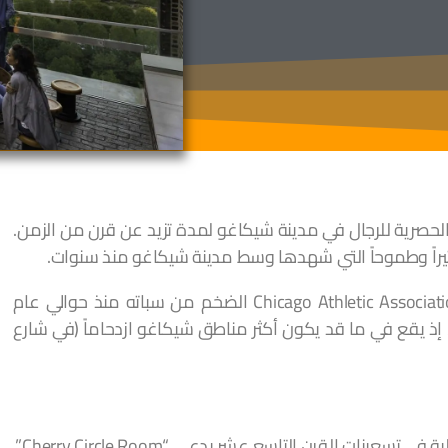
الحصرية للرجال في مدينة شيكاغو لمدة تزيد عن قرن من الزمن.
ثيراً وطموحاً التي شهدها وسط مدينة شيكاغو منذ سنوات.
نهض فندق رابطة شيكاغو الرياضية Chicago Athletic Association Hotel الضخم من سباته منذ حوالي عام
ى (افتتح في عام 1893 وأغلق عام 2005)، إذ يقع في ما قد يكون أكثر مناطق شيكاغو ازدحاماً (في شارع
نات القرن التاسع عشر يدعى “Cherry Circle Room”