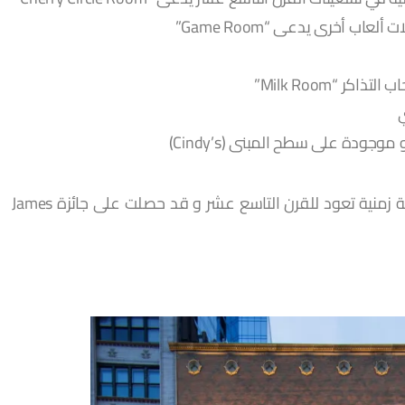
ر “Milk Room”
ودة على سطح المبنى (Cindy’s)
تتجمع هذه الغرف معاً ضمن ما يشبه كبسولة زمنية تعود للقرن التاسع عشر و قد حصلت على جائزة James