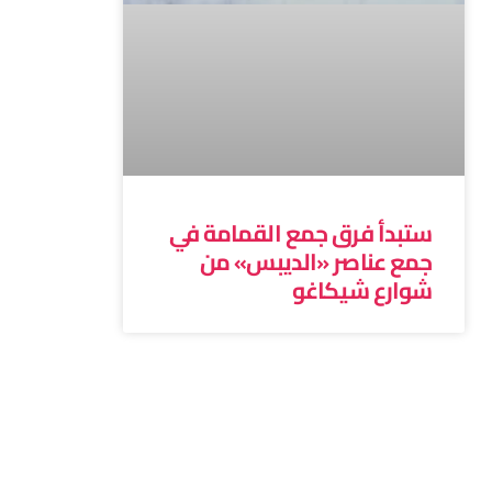
ستبدأ فرق جمع القمامة في
جمع عناصر «الديبس» من
شوارع شيكاغو