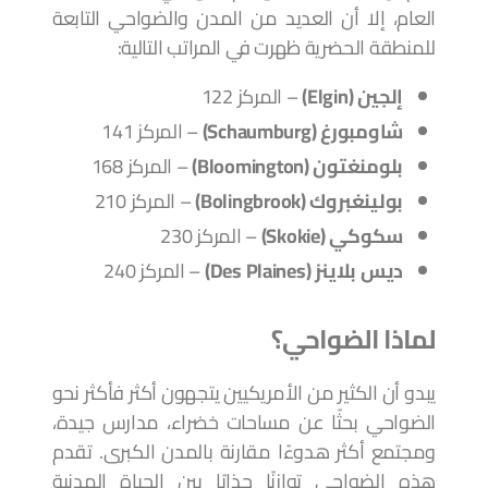
العام، إلا أن العديد من المدن والضواحي التابعة
للمنطقة الحضرية ظهرت في المراتب التالية:
إلجين (Elgin)
– المركز 122
شاومبورغ (Schaumburg)
– المركز 141
بلومنغتون (Bloomington)
– المركز 168
بولينغبروك (Bolingbrook)
– المركز 210
سكوكي (Skokie)
– المركز 230
ديس بلاينز (Des Plaines)
– المركز 240
لماذا الضواحي؟
يبدو أن الكثير من الأمريكيين يتجهون أكثر فأكثر نحو
الضواحي بحثًا عن مساحات خضراء، مدارس جيدة،
ومجتمع أكثر هدوءًا مقارنة بالمدن الكبرى. تقدم
هذه الضواحي توازنًا جذابًا بين الحياة المدنية