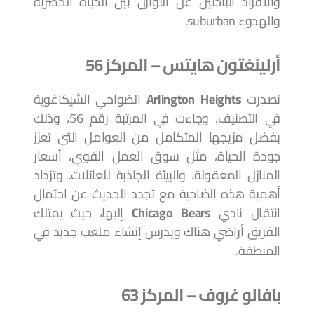
والأفراد الباحثين عن التوازن بين الحياة الحضرية
والهدوء suburban.
أرلينغتون هايتس – المركز 56
تصدرت
Arlington Heights
الضواحي الشيكاغوية
في التصنيف، وجاءت في المرتبة رقم 56، وذلك
بفضل مزيجها المتكامل من العوامل التي تعزز
جودة الحياة، مثل سوق العمل القوي، أسعار
المنازل المعقولة، والبيئة الجاذبة للعائلات. وتزداد
أهمية هذه الضاحية مع تجدد الحديث عن احتمال
انتقال نادي
Chicago Bears
إليها، حيث يمتلك
الفريق أراضي هناك ويدرس إنشاء ملعب جديد في
المنطقة.
بافالو غروف – المركز 63