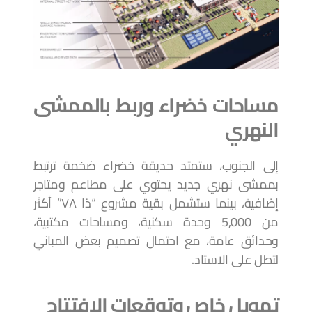
مساحات خضراء وربط بالممشى
النهري
إلى الجنوب، ستمتد حديقة خضراء ضخمة ترتبط
بممشى نهري جديد يحتوي على مطاعم ومتاجر
إضافية، بينما ستشمل بقية مشروع “ذا ٧٨” أكثر
من 5,000 وحدة سكنية، ومساحات مكتبية،
وحدائق عامة، مع احتمال تصميم بعض المباني
لتطل على الاستاد.
تمويل خاص وتوقعات الافتتاح