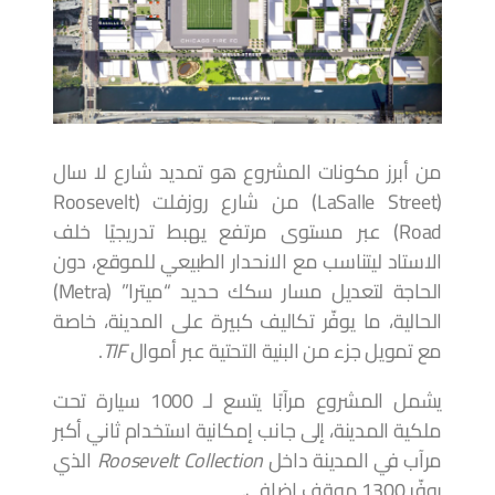
من أبرز مكونات المشروع هو تمديد شارع لا سال
(LaSalle Street) من شارع روزفلت (Roosevelt
Road) عبر مستوى مرتفع يهبط تدريجيًا خلف
الاستاد ليتناسب مع الانحدار الطبيعي للموقع، دون
الحاجة لتعديل مسار سكك حديد “ميترا” (Metra)
الحالية، ما يوفّر تكاليف كبيرة على المدينة، خاصة
مع تمويل جزء من البنية التحتية عبر أموال
TIF
.
يشمل المشروع مرآبًا يتسع لـ 1000 سيارة تحت
ملكية المدينة، إلى جانب إمكانية استخدام ثاني أكبر
مرآب في المدينة داخل
Roosevelt Collection
الذي
يوفّر 1300 موقف إضافي.