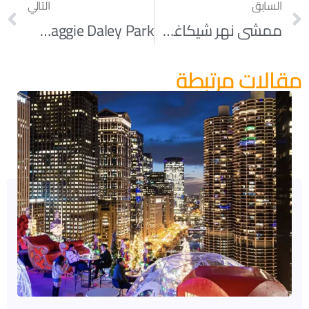
السابق
التالي
ممشى نهر شيكاغو | Chicago River Walk
Maggie Daley Park | متنزه Maggie Daley
مقالات مرتبطة