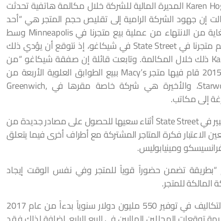
وقد انتشر الخبر مؤخراً بعد أن صرحت عنه Karen Hoguet المديرة المالية للشركة خلال مكالمة هاتفية تحدثت
 قالت إن جهود الشركة الرامية إلى تقليص حجم المتجر هي “أحد
أهم الأولويات في عام 2017”. “إننا قريبون للغاية من الانتهاء من عملية بيع متجرنا في Minneapolis وسط
المدينة، وما نزال نعمل على خطة لتقليص حجم متجرنا في State Street في شيكاغو، إذ نتوقع أن يؤدي ذلك
إلى جعل المتجر أكثر حيوية وإنتاجية” قالت Karen ذلك خلال المكالمة. وتابعت قائلة إن صفقة شيكاغو “من
المتوقع أن تكون مشابهة” لصفقة في عام 2015 قام فيها متجر Macy’s ببيع الطوابق العلوية الأربعة من
متجره في Seattle إلى Starwood Capital Group، والأخيرة هي شركة خاصة مقرها في Greenwich,
وتفكر الشركة الآن في إعادة تطوير متجرها الكبير في State Street أثناء سعيها للحصول على مصادر جديدة من
بعين الاعتبار فكرة المتاجر المشتركة مع أطراف أخرى فيما يتعلق
رانسيسكو ومينيابوليس.
“بطريقة تضمن حضوراً قوياً للمتجر وفي نفس الوقت إيجاد
 المالكة للمتجر.
وستساهم هذه الجهود الهادفة إلى خفض التكاليف في توفير 550 مليون دولار سنوياً بدءاً من عام 2017
ة توقعات المحللين الماليين في الربع الرابع. إضافة لذلك فقد