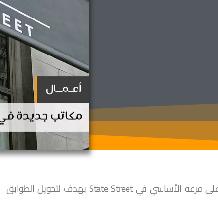
سيقوم المتجر الشهير بإجراء بعض التغييرات على فرعه الأساسي في State Street بهدف لتحويل الطوابق