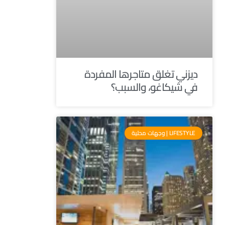
ديزني تغلق متاجرها المفردة
في شيكاغو، والسبب؟
LIFESTYLE | وجهات محلية