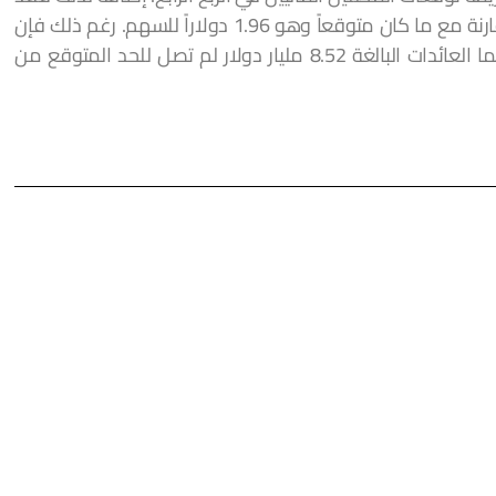
كانت عائدات الشركة 2.02 دولاراً للسهم بالمقارنة مع ما كان متوقعاً وهو 1.96 دولاراً للسهم. رغم ذلك فإن
المبيعات النسبية انخفضت بنسبة 3.5 بالمئة بينما العائدات البالغة 8.52 مليار دولار لم تصل للحد المتوقع من