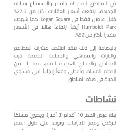
في المناطق المحيطة بالممر والاستمتاع بمزاياه
الجديدة. ارتفعت أسعار العقارات أكثر من 27.5%
خلال عامين فقط في Logan Square. كما شهدت
Humboldt Park أيضاً ارتفاعاً هائلاً في الأسعار
مقدراً بأكثر من 52%.
بالإضافة إلى ذلك فقد افتتحت عشرات المطاعم
والبارات والمقاهي والمحلات الجديدة قرب
المداخل والمخارج العديدة للممر، مما زاد من
ازدحام المشاة، وأعطى وقعاً إيجابياً على مستوى
الحياة في هذه المناطق.
نشاطات
يبلغ عرض الممر 10 أقدام (3 أمتار)، ويحوي مسلكاً
للركض وممراً للدراجات. ويوجد على طول الممر