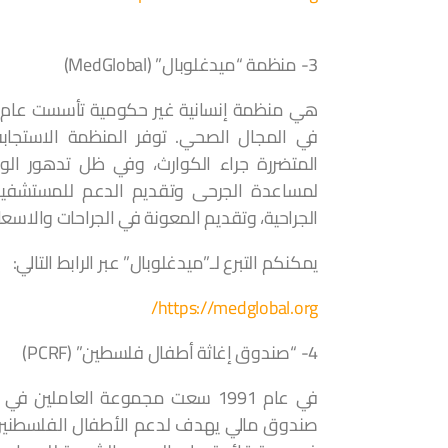
3- منظمة “ميدغلوبال” (MedGlobal)
في المجال الصحي. توفر المنظمة الاستجاب
المتضررة جراء الكوارث، وفي ظل تدهور ال
لمساعدة الجرحى وتقديم الدعم للمستشفيات 
الجراحية، وتقديم المعونة في الجراحات والاسعافا
يمكنكم التبرع لـ”ميدغلوبال” عبر الرابط التالي:
https://medglobal.org/
4- “صندوق إغاثة أطفال فلسطين” (PCRF)
في عام 1991 سعت مجموعة العاملين
صندوق مالي يهدف لدعم الأطفال الفلسطنين