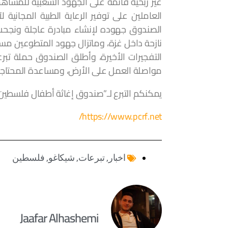
غير ربحية قائمة على الجهود الشعبية للمساه
العاملين على توفير الرعاية الطبية المجانية
نازحة داخل غزة، وماتزال جهود المتطوعين مستمر
التفجيرات الأخيرة، وأطلق الصندوق حملة ت
مواصلة العمل على الأرض، ومساعدة المحتاجي
يمكنكم التبرع لـ”صندوق إغاثة أطفال فلسطين” عب
https://www.pcrf.net/
اخبار
,
تبرعات
,
شيكاغو
,
فلسطين
Jaafar Alhashemi