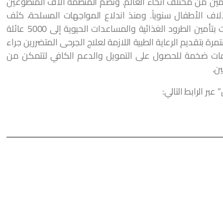
مين من مختلف أنحاء العالم. وتضم المنظمة آلاف المتطوعين
 لآلاف الأطفال سنوياً. ومنذ اندلاع المواجهات المسلحة، كثف
الصندوق جهوده لإنشاء مبادرة عاجلة ونجحت بتأمين الطرود الغذائية والمساعدات الحيوية إلى 5000 عائلة
ة بتقديم الرعاية الطبية اللازمة لعلاج الجرحى المتضررين جراء
برعات ضخمة للحصول على التمويل والدعم الكافي لتتمكن من
ن.
ر الرابط التالي: