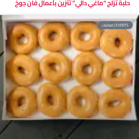
حلبة تزلج “ماغي دالي” تتزين بأعمال فان جوخ
EVENTS | فعاليات