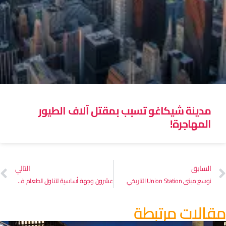
مدينة شيكاغو تسبب بمقتل آلاف الطيور
المهاجرة!
السابق
التالي
توسع مبنى Union Station التاريخي
عشرون وجهة أساسية لتناول الطعام في الخارج في شيكاغو – الجزء الثاني
قالات مرتبطة