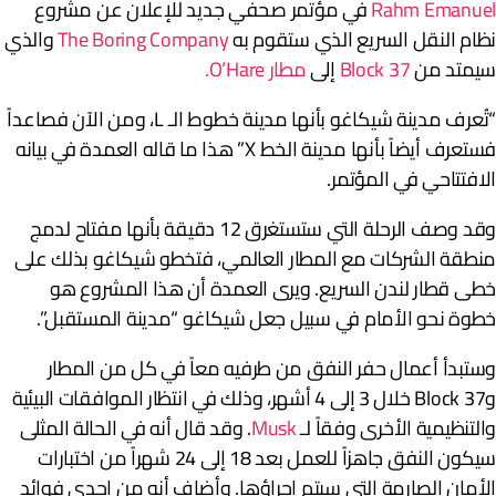
Rahm Emanue
في مؤتمر صحفي جديد للإعلان عن مشروع
ظام النقل السريع الذي ستقوم به
The Boring Company
والذي
يمتد من
Block 37
إلى
مطار O’Hare.
“تُعرف مدينة شيكاغو بأنها مدينة خطوط الـ L، ومن الآن فصاعداً
فستعرف أيضاً بأنها مدينة الخط X” هذا ما قاله العمدة في بيانه
لافتتاحي في المؤتمر.
وقد وصف الرحلة التي ستستغرق 12 دقيقة بأنها مفتاح لدمج
نطقة الشركات مع المطار العالمي، فتخطو شيكاغو بذلك على
طى قطار لندن السريع. ويرى العمدة أن هذا المشروع هو
طوة نحو الأمام في سبيل جعل شيكاغو “مدينة المستقبل”.
ستبدأ أعمال حفر النفق من طرفيه معاً في كل من المطار
وBlock 37 خلال 3 إلى 4 أشهر، وذلك في انتظار الموافقات البيئية
التنظيمية الأخرى وفقاً لـ
Musk
. وقد قال أنه في الحالة المثلى
سيكون النفق جاهزاً للعمل بعد 18 إلى 24 شهراً من اختبارات
لأمان الصارمة التي سيتم إجراؤها. وأضاف أنه من إحدى فوائد