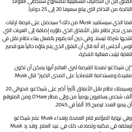
لقلق من أن التكاليف التشغيلية للمشروع ستتخطى العوائد
لناتجة من التذاكر التي يبلغ سعرها 20 إلى 25 دولاراً.
فما الذي سيستفيد Musk من ذلك؟ سيحصل على فرصة لإثبات
دى نجاح نظام نقل الأنفاق الذي طوّره إضافة إلى العربات التي
نتجها شركة تيسلا. وفي حين أنه يقوم بالفعل ببناء نظام نقل في
وس أنجلس إلا أنه قال أن النفق الذي يتم بناؤه حالياً هو قصير
لغاية ليثبت فعالية الفكرة.
إن شيكاغو تمنحنا الفرصة لنري العالم أنها يمكن أن تكون
فيدة ومستدامة اقتصادياً على المدى الكبير” قال Musk.
وسيملك نظام نقل الأنفاق تأثيراً أكبر على شيكاغو. فحوالي 20
ألف شخص يسافرون يومياً من وإلى مطار O’Hare ومن المتوقع
ن ينمو العدد ليصبح 35 ألفاً في 2045.
وفي نهاية المؤتمر قام العمدة بإهداء Musk علم شيكاغو
ليعلقه في مكتبه وتصادف ذلك في عيد العلم. وقد رد Musk