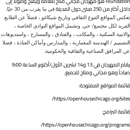
Foundation هو مهرجان مجاني متاح للعامة ويمنح وصولاً إلى
خل أكثر من 250 مبنى حول المدينة
في ما يقرب من 30 حيًا.
عكس المواقع التنوع الثقافي وتاريخ شيكاغو ، فضلاً عن الطابع
لفريد لكل مجتمع/ حي. وتشمل المواقع النوادي الخاصة ،
الابنية السكنية ، والمكاتب ، والفنادق ، والمسارح ، واستديوهات
لتصميم / الهندسة المعمارية ، والمدارس وأماكن العبادة ، فضلا
ن المرافق الصناعية والثقافية والحكومية.
يقام المهرجان في 13 و14 تشرين الأول/أكتوبر الساعة 9:00
باحاً وهو مجاني ومتاح للجميع.
ائمة المواقع المفتوحة:
https://openhousechicago.org/sites
ائمة البرامج:
https://openhousechicago.org/programs