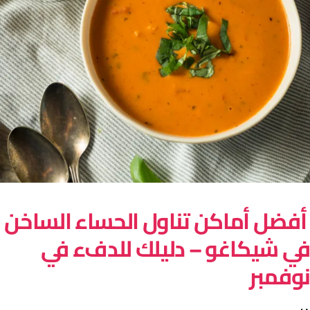
فضل أماكن تناول الحساء الساخن
ي شيكاغو – دليلك للدفء في
وفمبر