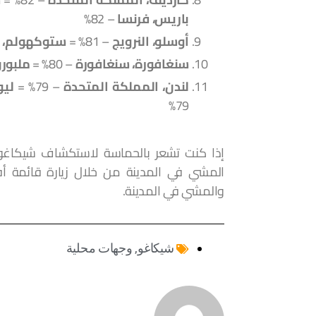
باريس، فرنسا
– 82%
أوسلو، النرويج
– 81% =
ستوكهولم، ا
سنغافورة، سنغافورة
– 80% =
ملبورن
لندن، المملكة المتحدة
– 79% =
ليو
79%
إذا كنت تشعر بالحماسة لاستكشاف شيكاغو 
المشي في المدينة من خلال زيارة قائمة 
والمشي في المدينة.
شيكاغو
,
وجهات محلية