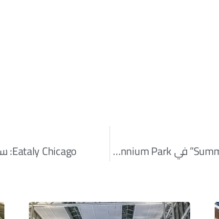
ابدأ يومك بنشاط مع “Summer Workouts” في Millennium Park
Eataly Chicago: سوق إيطالي متكامل في قلب المدينة