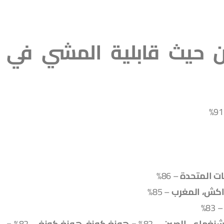
ينة من حيث قابلية المشي في
ات المتحدة
– 86%
كش، المغرب
– 85%
– 83
نغهاي، الصين
– 82% =
هونغ كونغ، هونغ كونغ
– 82% =