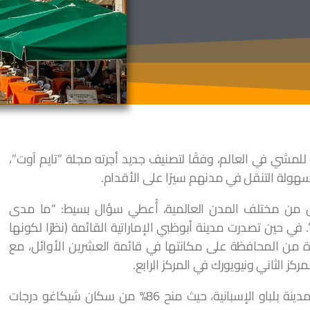
للمشي في العالم، وفقًا لتصنيف جديد أجرته مجلة “تايم آوت”،
ولة التنقل في مدنهم سيرًا على الأقدام.
تصنيف الذي شمل 18,500 شخص من مختلف المدن العالمية، أُعطي سؤال بسيط: “ما مدى
في حين تصدرت مدينة أبوظبي الإماراتية القائمة (نظرًا لكونها
دة من المحافظة على مكانتها في قائمة العشرين الأوائل، مع
 الثاني ونيويورك في المركز الرابع.
احتلت شيكاغو المركز الخامس بالتساوي مع مدينة بلباو الإسبانية، حيث منح 86% من سكان شيكاغو درجات