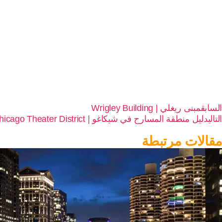
السابق
مبنى ريغلي | Wrigley Building
التالي
دليل منطقة المسارح في شيكاغو | A Guide to Chicago Theater District
مقالات مرتبطة