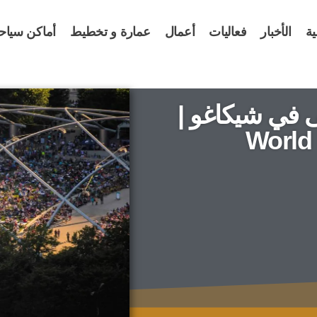
ية
الأخبار
فعاليات
أعمال
عمارة و تخطيط
أماكن سياح
 في شيكاغو |
World 